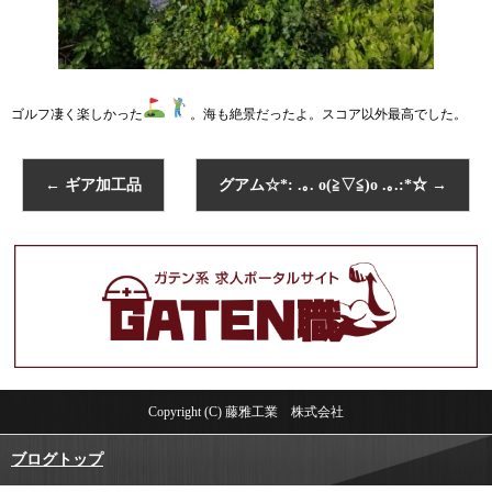
ゴルフ凄く楽しかった
。海も絶景だったよ。スコア以外最高でした。
←
ギア加工品
グアム☆*: .｡. o(≧▽≦)o .｡.:*☆
→
Copyright (C) 藤雅工業 株式会社
ブログトップ